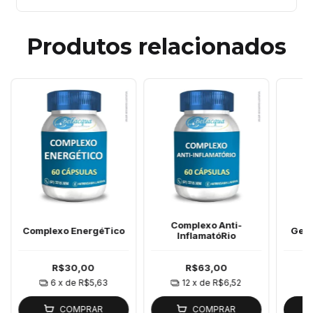
Produtos relacionados
Complexo Anti-
Complexo EnergéTico
Gela
InflamatóRio
R$30,00
R$63,00
6
x de
R$5,63
12
x de
R$6,52
COMPRAR
COMPRAR