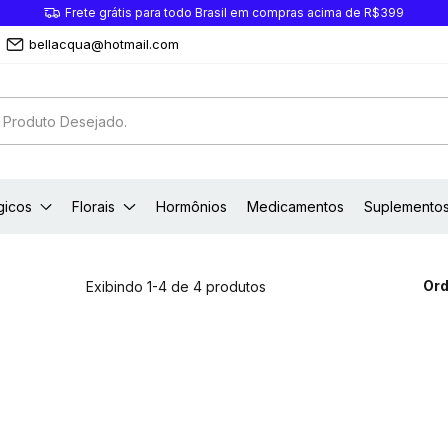
Frete grátis para todo Brasil em compras acima de R$399
bellacqua@hotmail.com
gicos
Florais
Hormônios
Medicamentos
Suplemento
Ord
Exibindo 1-4 de 4 produtos