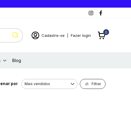
0
Cadastre-se
|
Fazer login
s
Blog
enar por
Filtrar