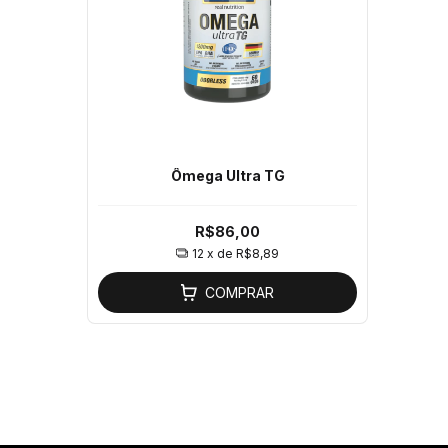
Ômega Ultra TG
R$86,00
12
x de
R$8,89
COMPRAR