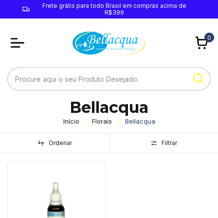
Frete grátis para todo Brasil em compras acima de
R$399
0
Bellacqua
Início
Florais
Bellacqua
Ordenar
Filtrar