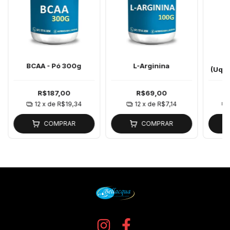
C
BCAA - Pó 300g
L-Arginina
(Uqui
R$187,00
R$69,00
12
x de
R$19,34
12
x de
R$7,14
COMPRAR
COMPRAR