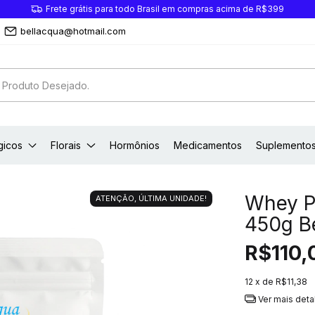
Frete grátis para todo Brasil em compras acima de R$399
bellacqua@hotmail.com
gicos
Florais
Hormônios
Medicamentos
Suplemento
Whey P
ATENÇÃO, ÚLTIMA UNIDADE!
450g B
R$110,
12
x de
R$11,38
Ver mais deta