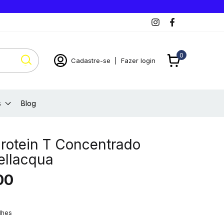
0
Cadastre-se
|
Fazer login
s
Blog
rotein T Concentrado
ellacqua
00
lhes