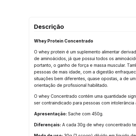
Descrição
Whey Protein Concentrado
O whey protein é um suplemento alimentar derivado 
de aminoácidos, já que possui todos os aminoácid
portanto, o ganho de força e massa muscular. Tam
pessoas de mais idade, com a digestão enfraqueci
situações bem diferentes, quase opostas, a de um
orientação de profissional habilitado.
O whey Concentrado contém uma quantidade signif
ser contraindicado para pessoas com intolerância 
Apresentação:
Sache com 450g.
Diferençais:
A cada 30g de whey concentrado tem
Modo de uso:
30g (2 scoop) diluído em líquido de