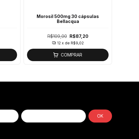
Morosil 500mg 30 cápsulas
Compo
Bellacqua
R$109,00
R$87,20
12
x de
R$9,02
COMPRAR