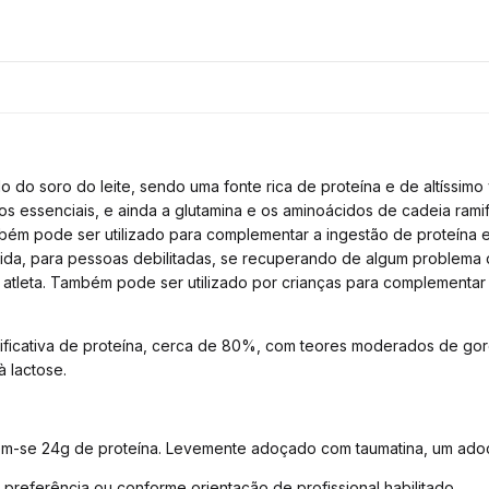
do soro do leite, sendo uma fonte rica de proteína e de altíssimo 
os essenciais, e ainda a glutamina e os aminoácidos de cadeia ram
bém pode ser utilizado para complementar a ingestão de proteína 
da, para pessoas debilitadas, se recuperando de algum problema d
 atleta. Também pode ser utilizado por crianças para complementar
icativa de proteína, cerca de 80%, com teores moderados de gord
à lactose.
-se 24g de proteína. Levemente adoçado com taumatina, um adoçan
 preferência ou conforme orientação de profissional habilitado