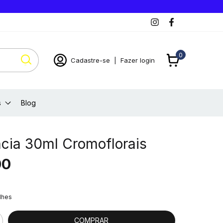
0
Cadastre-se
|
Fazer login
s
Blog
ncia 30ml Cromoflorais
00
lhes