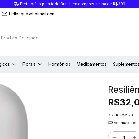
Frete grátis para todo Brasil em compras acima de R$399
bellacqua@hotmail.com
gicos
Florais
Hormônios
Medicamentos
Suplemento
Resiliê
R$32,
7
x de
R$5,23
Ver mais deta