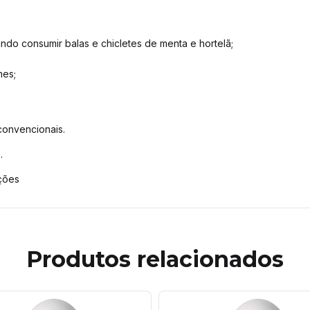
do consumir balas e chicletes de menta e hortelã;
mes;
 convencionais.
.
ações
Produtos relacionados