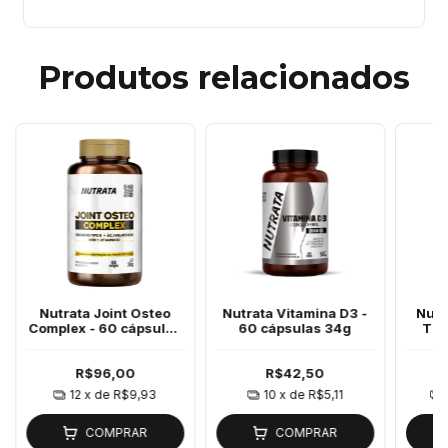
Produtos relacionados
Nutrata Joint Osteo
Nutrata Vitamina D3 -
Nutr
Complex - 60 cápsulas
60 cápsulas 34g
TG 
de 30g
R$96,00
R$42,50
12
x de
R$9,93
10
x de
R$5,11
COMPRAR
COMPRAR